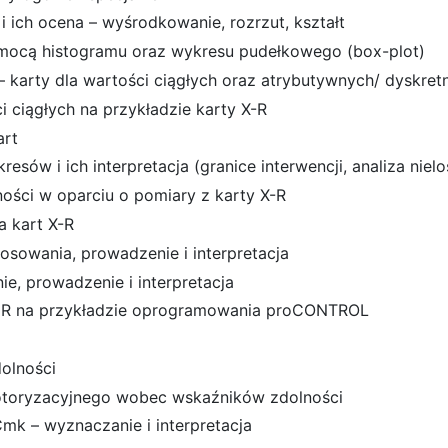
ich ocena – wyśrodkowanie, rozrzut, kształt
omocą histogramu oraz wykresu pudełkowego (box-plot)
– karty dla wartości ciągłych oraz atrybutywnych/ dyskret
i ciągłych na przykładzie karty X-R
art
sów i ich interpretacja (granice interwencji, analiza nie
ści w oparciu o pomiary z karty X-R
a kart X-R
osowania, prowadzenie i interpretacja
e, prowadzenie i interpretacja
I-MR na przykładzie oprogramowania proCONTROL
olności
otoryzacyjnego wobec wskaźników zdolności
mk – wyznaczanie i interpretacja