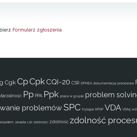
obierz
Formularz zgłoszenia
Cp
Cpk
CQI-20
g
Cgk
CSR
DFMEA
dokumentacja procesowa
Pp
Ppk
problem solvi
tarzalność
PPA
praca w grupie
SPC
VDA
ywanie problemów
trylogia APQP
VDA5
wd
zdolność proces
zdolność
zespołem
zasada 1:10
zdolności