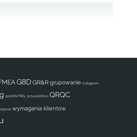
G8D
FMEA
GR&R
grupowanie
histogram
ng
QRQC
proCONTROL
przywództwo
wymagania klientów
rażanie
u