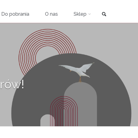
Szukaj
Do pobrania
O nas
Sklep
rów!