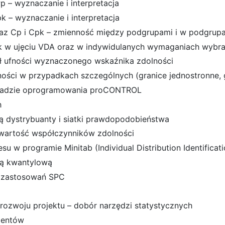
p – wyznaczanie i interpretacja
k – wyznaczanie i interpretacja
az Cp i Cpk – zmienność między podgrupami i w podgrupa
k w ujęciu VDA oraz w indywidulanych wymaganiach wybra
ał ufności wyznaczonego wskaźnika zdolności
ści w przypadkach szczególnych (granice jednostronne, g
ykładzie oprogramowania proCONTROL
h
ą dystrybuanty i siatki prawdopodobieństwa
wartość współczynników zdolności
u w programie Minitab (Individual Distribution Identificati
dą kwantylową
 zastosowań SPC
ozwoju projektu – dobór narzędzi statystycznych
ientów