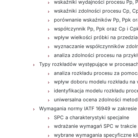
wskaźniki wydajności procesu Pp, P
wskaźniki zdolności procesu Cp, Cp
porównanie wskaźników Pp, Ppk or
współczynnik Pp, Ppk oraz Cp i Cp
wpływ wielkości próbki na przedzi
wyznaczanie współczynników zdolno
analiza zdolności procesu na prz
Typy rozkładów występujące w procesac
analiza rozkładu procesu za pomoc
wpływ doboru modelu rozkładu na 
identyfikacja modelu rozkładu proces
uniwersalna ocena zdolności meto
Wymagania normy IATF 16949 w zakresie
SPC a charakterystyki specjalne
wdrażanie wymagań SPC w trakcie r
wybrane wymagania specyficzne kl