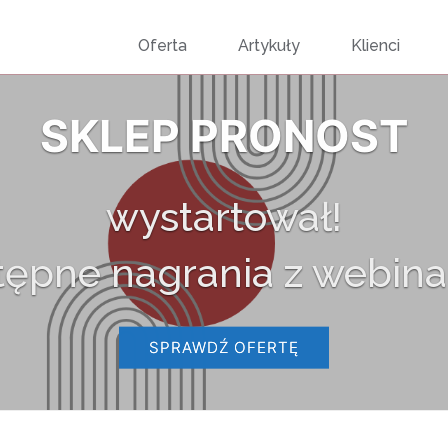
Przejdź
Oferta
Artykuły
Klienci
do
SKLEP PRONOST
treści
wystartował!
tępne nagrania z webina
SPRAWDŹ OFERTĘ