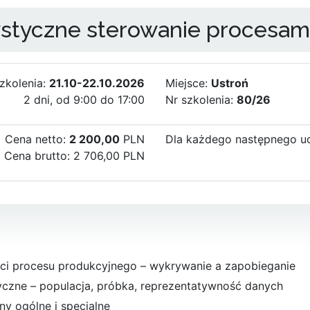
ystyczne sterowanie procesam
szkolenia:
21.10-22.10.2026
Miejsce:
Ustroń
2 dni, od 9:00 do 17:00
Nr szkolenia:
80/26
Cena netto:
2 200,00
PLN
Dla każdego następnego ucz
Cena brutto: 2 706,00 PLN
ości procesu produkcyjnego – wykrywanie a zapobieganie
yczne – populacja, próbka, reprezentatywność danych
y ogólne i specjalne