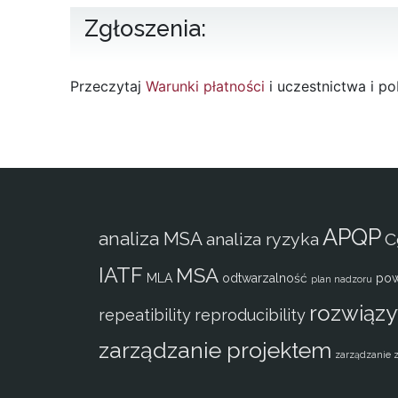
Zgłoszenia:
Przeczytaj
Warunki płatności
i uczestnictwa i p
APQP
analiza MSA
analiza ryzyka
C
IATF
MSA
MLA
odtwarzalność
pow
plan nadzoru
rozwiąz
repeatibility
reproducibility
zarządzanie projektem
zarządzanie 