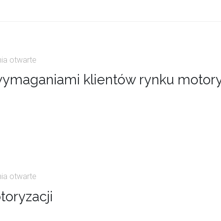
ia otwarte
wymaganiami klientów rynku motor
ia otwarte
oryzacji