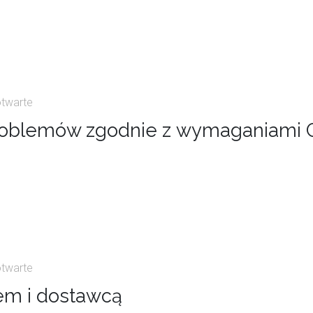
otwarte
roblemów zgodnie z wymaganiami 
otwarte
em i dostawcą