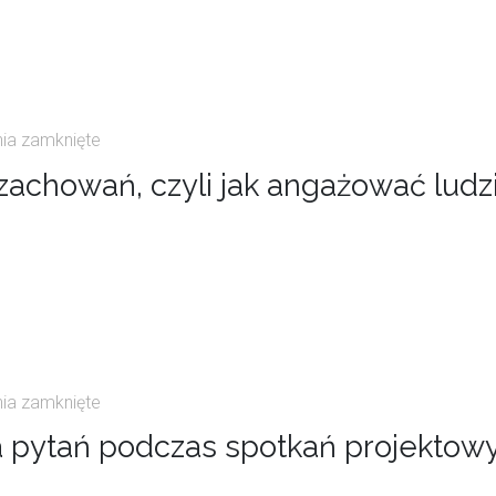
nia zamknięte
zachowań, czyli jak angażować ludzi
nia zamknięte
ka pytań podczas spotkań projektow