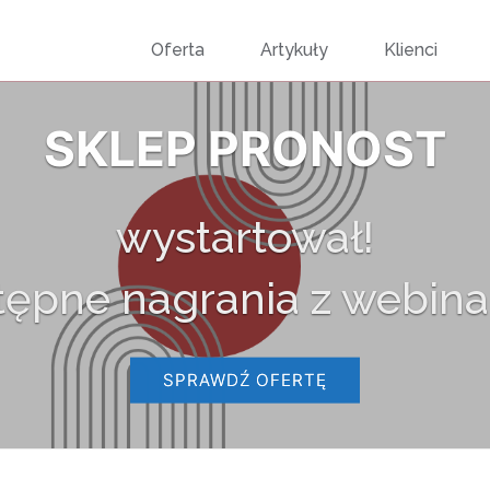
Przejdź
Oferta
Artykuły
Klienci
do
SKLEP PRONOST
treści
wystartował!
tępne nagrania z webina
SPRAWDŹ OFERTĘ