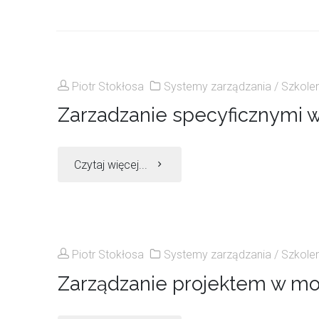
Piotr Stokłosa
Systemy zarządzania
/
Szkolen
Zarzadzanie specyficznymi 
"Zarzadzanie
Czytaj więcej...
specyficznymi
wymaganiami
Piotr Stokłosa
Systemy zarządzania
/
Szkolen
klientów
Zarządzanie projektem w mot
rynku