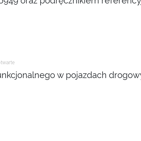
16949 oraz podręcznikiem referency
otwarte
unkcjonalnego w pojazdach drogow