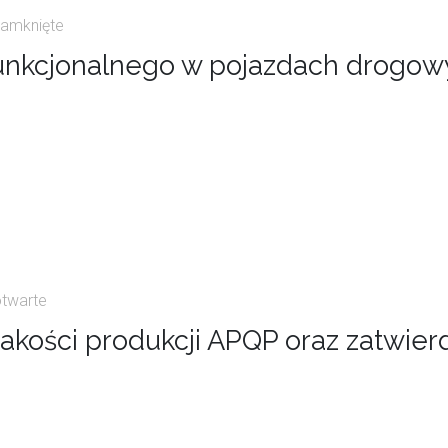
zamknięte
unkcjonalnego w pojazdach drogow
otwarte
ości produkcji APQP oraz zatwierd