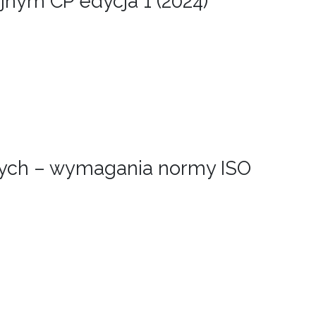
jnym CP edycja 1 (2024)
ych – wymagania normy ISO