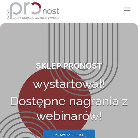
SKLEP PRONOST
wystartował!
Dostępne nagrania z
webinarów!
SPRAWDŹ OFERTĘ