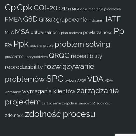
Cp
Cpk
CQI-20
CSR
DFMEA
dokumentacja procesowa
G8D
IATF
FMEA
GR&R
grupowanie
histogram
Pp
MSA
MLA
odtwarzalność
powtarzalność
plan nadzoru
Ppk
problem solving
PPA
praca w grupie
QRQC
repeatibility
proCONTROL
przywództwo
rozwiązywanie
reproducibility
SPC
VDA
problemów
trylogia APQP
VDA5
zarządzanie
wymagania klientów
wdrażanie
projektem
zarządzanie zespołem
zasada 1:10
zdolności
zdolność procesu
zdolność